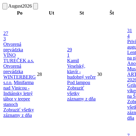
August
2026
Po
Ut
St
Št
31
27
4
3
Priv
Otvorená
augu
prevádzka
29
Len
VÍNO
1
na p
TUREČEK a.s.
Kamil
Ano
Otvorená
Veselský,
Musi
prevádzka
klavír -
28
30
AR
WINTERBERG
hudobný večer
202
s.r.o.
Minifarma
Pod lampou
Gril
nad Vinicou -
Zobraziť
víke
Indiánsky letný
všetky
na Š
tábor v teepee
záznamy z dňa
Zobr
stanoch
všet
Zobraziť všetky
záz
záznamy z dňa
dňa
7