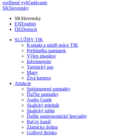
rozšírené vyhľadávanie
SK
Slovensky
SK
Slovensky
EN
English
DE
Deutsch
SLUŽBY TIK
Kontakt a náplň práce TIK
Prehliadka pamiatok
Výlep plagátov
Informujeme
Turistický pas
Mapy
Živá kamera
Atrakcie
Sprístupnené pamiatky
Ďaľšie pamiatky
Audio Guide
Skalický trdelník
Skalický rubín
Ďalšie gastronomické špeciality
Baťov kanál
Zlatnícka dolina
Golfové ihrisko