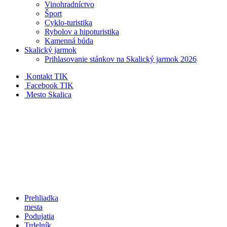
Vinohradníctvo
Šport
Cyklo-turistika
Rybolov a hipoturistika
Kamenná búda
Skalický jarmok
Prihlasovanie stánkov na Skalický jarmok 2026
Kontakt TIK
Facebook TIK
Mesto Skalica
Prehliadka
mesta
Podujatia
Trdelník