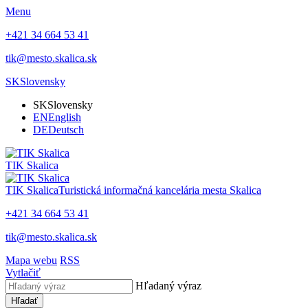
Menu
+421 34 664 53 41
tik@mesto.skalica.sk
SK
Slovensky
SK
Slovensky
EN
English
DE
Deutsch
TIK Skalica
TIK Skalica
Turistická informačná kancelária mesta Skalica
+421 34 664 53 41
tik@mesto.skalica.sk
Mapa webu
RSS
Vytlačiť
Hľadaný výraz
Hľadať