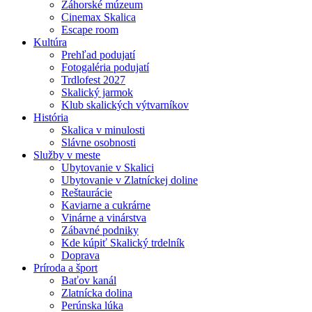
Záhorské múzeum
Cinemax Skalica
Escape room
Kultúra
Prehľad podujatí
Fotogaléria podujatí
Trdlofest 2027
Skalický jarmok
Klub skalických výtvarníkov
História
Skalica v minulosti
Slávne osobnosti
Služby v meste
Ubytovanie v Skalici
Ubytovanie v Zlatníckej doline
Reštaurácie
Kaviarne a cukrárne
Vinárne a vinárstva
Zábavné podniky
Kde kúpiť Skalický trdelník
Doprava
Príroda a šport
Baťov kanál
Zlatnícka dolina
Perúnska lúka