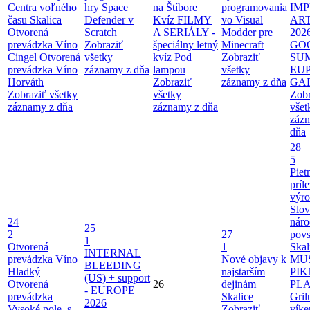
Centra voľného
hry Space
na Štíbore
programovania
IMP
času Skalica
Defender v
Kvíz FILMY
vo Visual
AR
Otvorená
Scratch
A SERIÁLY -
Modder pre
202
prevádzka Víno
Zobraziť
špeciálny letný
Minecraft
GO
Cingel
Otvorená
všetky
kvíz Pod
Zobraziť
SU
prevádzka Víno
záznamy z dňa
lampou
všetky
EU
Horváth
Zobraziť
záznamy z dňa
GA
Zobraziť všetky
všetky
Zobr
záznamy z dňa
záznamy z dňa
všet
záz
dňa
28
5
Piet
príle
výro
Slo
24
nár
25
2
27
povs
1
Otvorená
1
Skal
INTERNAL
prevádzka Víno
Nové objavy k
MU
BLEEDING
Hladký
najstarším
PIK
(US) + support
Otvorená
26
dejinám
PL
- EUROPE
prevádzka
Skalice
Gril
2026
Vysoké pole, s.
Zobraziť
víke