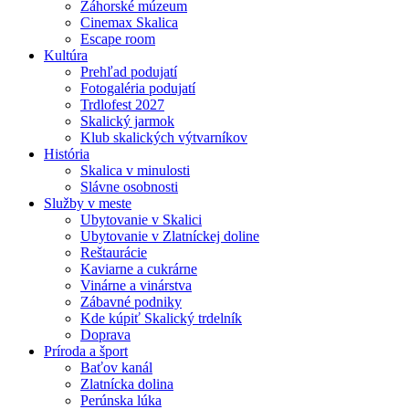
Záhorské múzeum
Cinemax Skalica
Escape room
Kultúra
Prehľad podujatí
Fotogaléria podujatí
Trdlofest 2027
Skalický jarmok
Klub skalických výtvarníkov
História
Skalica v minulosti
Slávne osobnosti
Služby v meste
Ubytovanie v Skalici
Ubytovanie v Zlatníckej doline
Reštaurácie
Kaviarne a cukrárne
Vinárne a vinárstva
Zábavné podniky
Kde kúpiť Skalický trdelník
Doprava
Príroda a šport
Baťov kanál
Zlatnícka dolina
Perúnska lúka