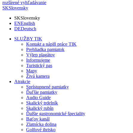
rozšírené vyhľadávanie
SK
Slovensky
SK
Slovensky
EN
English
DE
Deutsch
SLUŽBY TIK
Kontakt a náplň práce TIK
Prehliadka pamiatok
Výlep plagátov
Informujeme
Turistický pas
Mapy
Živá kamera
Atrakcie
Sprístupnené pamiatky
Ďaľšie pamiatky
Audio Guide
Skalický trdelník
Skalický rubín
Ďalšie gastronomické špeciality
Baťov kanál
Zlatnícka dolina
Golfové ihrisko