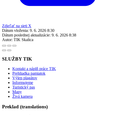
Zdieľať na sieti X
Dátum vloženia:
9. 6. 2026 8:30
Dátum poslednej aktualizácie:
9. 6. 2026 8:38
Autor:
TIK Skalica
SLUŽBY TIK
Kontakt a náplň práce TIK
Prehliadka pamiatok
Výlep plagátov
Informujeme
Turistický pas
Mapy
Živá kamera
Preklad (translations)