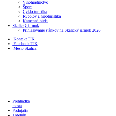
Vinohradníctvo
Šport
Cyklo-turistika
Rybolov a hipoturistika
Kamenná búda
Skalický jarmok
Prihlasovanie stánkov na Skalický jarmok 2026
Kontakt TIK
Facebook TIK
Mesto Skalica
Prehliadka
mesta
Podujatia
Trdelník