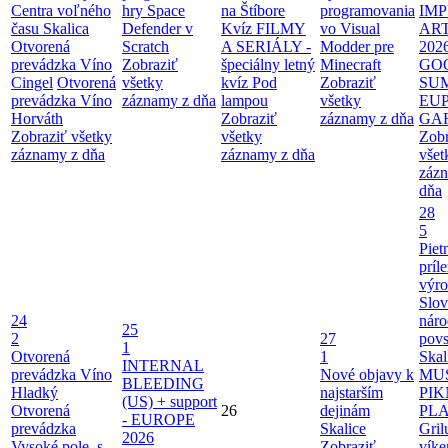
Centra voľného
hry Space
na Štíbore
programovania
IMP
času Skalica
Defender v
Kvíz FILMY
vo Visual
AR
Otvorená
Scratch
A SERIÁLY -
Modder pre
202
prevádzka Víno
Zobraziť
špeciálny letný
Minecraft
GO
Cingel
Otvorená
všetky
kvíz Pod
Zobraziť
SU
prevádzka Víno
záznamy z dňa
lampou
všetky
EU
Horváth
Zobraziť
záznamy z dňa
GA
Zobraziť všetky
všetky
Zobr
záznamy z dňa
záznamy z dňa
všet
záz
dňa
28
5
Piet
príle
výro
Slo
24
nár
25
2
27
povs
1
Otvorená
1
Skal
INTERNAL
prevádzka Víno
Nové objavy k
MU
BLEEDING
Hladký
najstarším
PIK
(US) + support
Otvorená
26
dejinám
PL
- EUROPE
prevádzka
Skalice
Gril
2026
Vysoké pole, s.
Zobraziť
víke