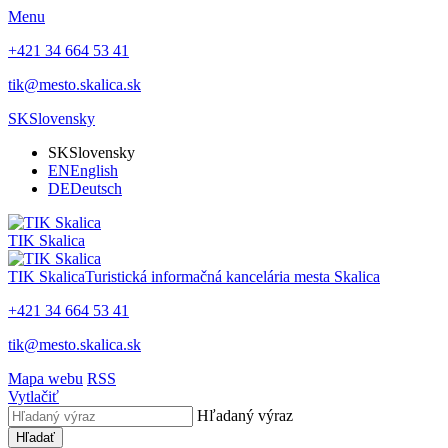
Menu
+421 34 664 53 41
tik@mesto.skalica.sk
SK
Slovensky
SK
Slovensky
EN
English
DE
Deutsch
TIK Skalica
TIK Skalica
Turistická informačná kancelária mesta Skalica
+421 34 664 53 41
tik@mesto.skalica.sk
Mapa webu
RSS
Vytlačiť
Hľadaný výraz
Hľadať