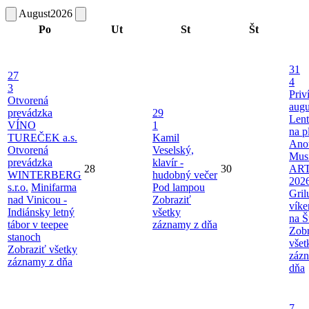
August
2026
Po
Ut
St
Št
31
27
4
3
Priv
Otvorená
augu
prevádzka
29
Len
VÍNO
1
na p
TUREČEK a.s.
Kamil
Ano
Otvorená
Veselský,
Musi
prevádzka
klavír -
28
30
AR
WINTERBERG
hudobný večer
202
s.r.o.
Minifarma
Pod lampou
Gril
nad Vinicou -
Zobraziť
víke
Indiánsky letný
všetky
na Š
tábor v teepee
záznamy z dňa
Zobr
stanoch
všet
Zobraziť všetky
záz
záznamy z dňa
dňa
7