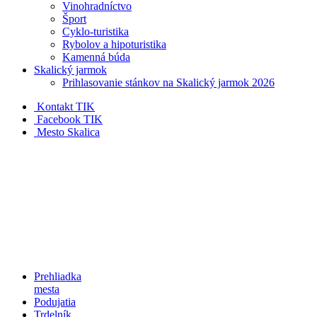
Vinohradníctvo
Šport
Cyklo-turistika
Rybolov a hipoturistika
Kamenná búda
Skalický jarmok
Prihlasovanie stánkov na Skalický jarmok 2026
Kontakt TIK
Facebook TIK
Mesto Skalica
Prehliadka
mesta
Podujatia
Trdelník