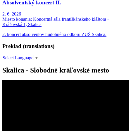
Absolventský koncert II.
2. 6. 2026
Miesto konania:
Koncertná sála františkánskeho kláštora -
Kráľovská 1, Skalica
2. koncert absolventov hudobného odboru ZUŠ Skalica.
Preklad (translations)
Select Language
▼
Skalica - Slobodné kráľovské mesto