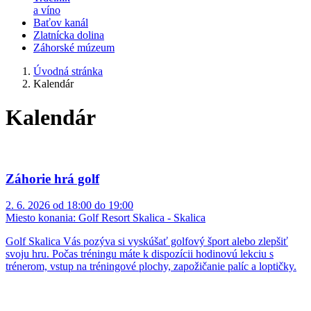
a víno
Baťov kanál
Zlatnícka dolina
Záhorské múzeum
Úvodná stránka
Kalendár
Kalendár
Záhorie hrá golf
2. 6. 2026 od 18:00 do 19:00
Miesto konania:
Golf Resort Skalica - Skalica
Golf Skalica Vás pozýva si vyskúšať golfový šport alebo zlepšiť
svoju hru. Počas tréningu máte k dispozícii hodinovú lekciu s
trénerom, vstup na tréningové plochy, zapožičanie palíc a loptičky.