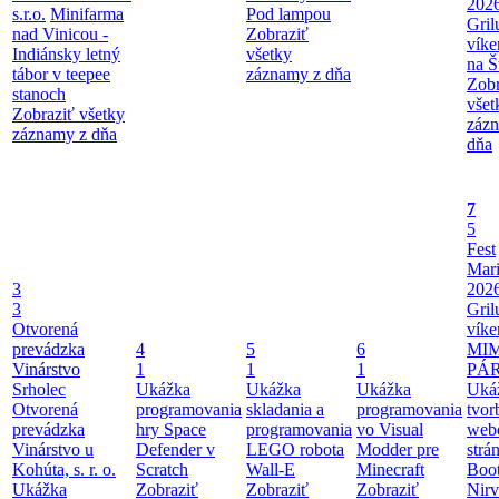
202
s.r.o.
Minifarma
Pod lampou
Gril
nad Vinicou -
Zobraziť
víke
Indiánsky letný
všetky
na Š
tábor v teepee
záznamy z dňa
Zobr
stanoch
všet
Zobraziť všetky
záz
záznamy z dňa
dňa
7
5
Fest
Mari
3
202
3
Gril
Otvorená
víke
prevádzka
4
5
6
MI
Vinárstvo
1
1
1
PÁ
Srholec
Ukážka
Ukážka
Ukážka
Uká
Otvorená
programovania
skladania a
programovania
tvor
prevádzka
hry Space
programovania
vo Visual
web
Vinárstvo u
Defender v
LEGO robota
Modder pre
strá
Kohúta, s. r. o.
Scratch
Wall-E
Minecraft
Boot
Ukážka
Zobraziť
Zobraziť
Zobraziť
Nir