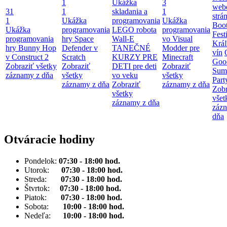
1
Ukážka
3
web
31
1
skladania a
1
strá
1
Ukážka
programovania
Ukážka
Boot
Ukážka
programovania
LEGO robota
programovania
Fest
programovania
hry Space
Wall-E
vo Visual
Krá
hry Bunny Hop
Defender v
TANEČNÉ
Modder pre
vín
v Construct 2
Scratch
KURZY PRE
Minecraft
Goo
Zobraziť všetky
Zobraziť
DETI pre deti
Zobraziť
Sum
záznamy z dňa
všetky
vo veku
všetky
Part
záznamy z dňa
Zobraziť
záznamy z dňa
Zobr
všetky
všet
záznamy z dňa
záz
dňa
Otváracie hodiny
Pondelok:
07:30 - 18:00 hod.
Utorok:
07:30 - 18:00 hod.
Streda:
07:30 - 18:00 hod.
Štvrtok:
07:30 - 18:00 hod.
Piatok:
07:30 - 18:00 hod.
Sobota:
10:00 - 18:00 hod.
Nedeľa:
10:00 - 18:00 hod.