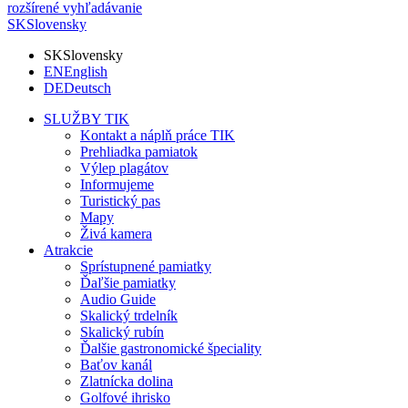
rozšírené vyhľadávanie
SK
Slovensky
SK
Slovensky
EN
English
DE
Deutsch
SLUŽBY TIK
Kontakt a náplň práce TIK
Prehliadka pamiatok
Výlep plagátov
Informujeme
Turistický pas
Mapy
Živá kamera
Atrakcie
Sprístupnené pamiatky
Ďaľšie pamiatky
Audio Guide
Skalický trdelník
Skalický rubín
Ďalšie gastronomické špeciality
Baťov kanál
Zlatnícka dolina
Golfové ihrisko