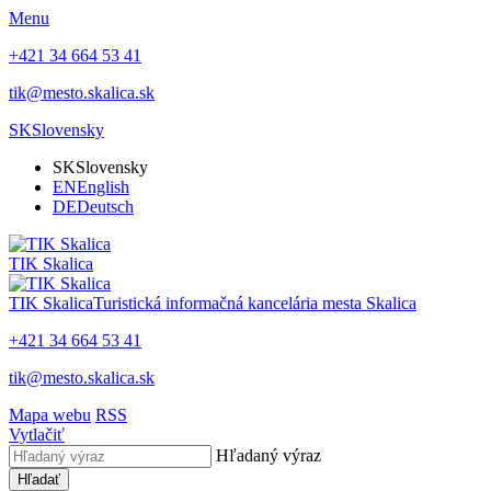
Menu
+421 34 664 53 41
tik@mesto.skalica.sk
SK
Slovensky
SK
Slovensky
EN
English
DE
Deutsch
TIK Skalica
TIK Skalica
Turistická informačná kancelária mesta Skalica
+421 34 664 53 41
tik@mesto.skalica.sk
Mapa webu
RSS
Vytlačiť
Hľadaný výraz
Hľadať