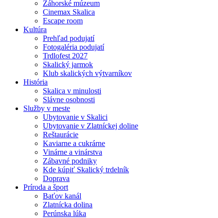
Záhorské múzeum
Cinemax Skalica
Escape room
Kultúra
Prehľad podujatí
Fotogaléria podujatí
Trdlofest 2027
Skalický jarmok
Klub skalických výtvarníkov
História
Skalica v minulosti
Slávne osobnosti
Služby v meste
Ubytovanie v Skalici
Ubytovanie v Zlatníckej doline
Reštaurácie
Kaviarne a cukrárne
Vinárne a vinárstva
Zábavné podniky
Kde kúpiť Skalický trdelník
Doprava
Príroda a šport
Baťov kanál
Zlatnícka dolina
Perúnska lúka