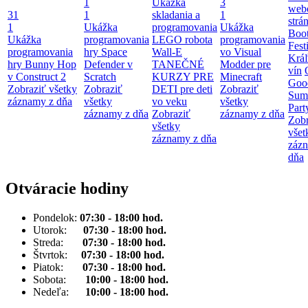
1
Ukážka
3
web
31
1
skladania a
1
strá
1
Ukážka
programovania
Ukážka
Boot
Ukážka
programovania
LEGO robota
programovania
Fest
programovania
hry Space
Wall-E
vo Visual
Krá
hry Bunny Hop
Defender v
TANEČNÉ
Modder pre
vín
v Construct 2
Scratch
KURZY PRE
Minecraft
Goo
Zobraziť všetky
Zobraziť
DETI pre deti
Zobraziť
Sum
záznamy z dňa
všetky
vo veku
všetky
Part
záznamy z dňa
Zobraziť
záznamy z dňa
Zobr
všetky
všet
záznamy z dňa
záz
dňa
Otváracie hodiny
Pondelok:
07:30 - 18:00 hod.
Utorok:
07:30 - 18:00 hod.
Streda:
07:30 - 18:00 hod.
Štvrtok:
07:30 - 18:00 hod.
Piatok:
07:30 - 18:00 hod.
Sobota:
10:00 - 18:00 hod.
Nedeľa:
10:00 - 18:00 hod.