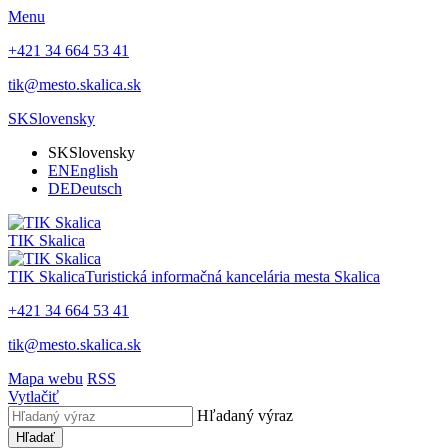
Menu
+421 34 664 53 41
tik@mesto.skalica.sk
SK
Slovensky
SK
Slovensky
EN
English
DE
Deutsch
TIK Skalica
TIK Skalica
Turistická informačná kancelária mesta Skalica
+421 34 664 53 41
tik@mesto.skalica.sk
Mapa webu
RSS
Vytlačiť
Hľadaný výraz
Hľadať