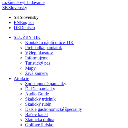
rozšírené vyhľadávanie
SK
Slovensky
SK
Slovensky
EN
English
DE
Deutsch
SLUŽBY TIK
Kontakt a náplň práce TIK
Prehliadka pamiatok
Výlep plagátov
Informujeme
Turistický pas
Mapy
Živá kamera
Atrakcie
Sprístupnené pamiatky
Ďaľšie pamiatky
Audio Guide
Skalický trdelník
Skalický rubín
Ďalšie gastronomické špeciality
Baťov kanál
Zlatnícka dolina
Golfové ihrisko