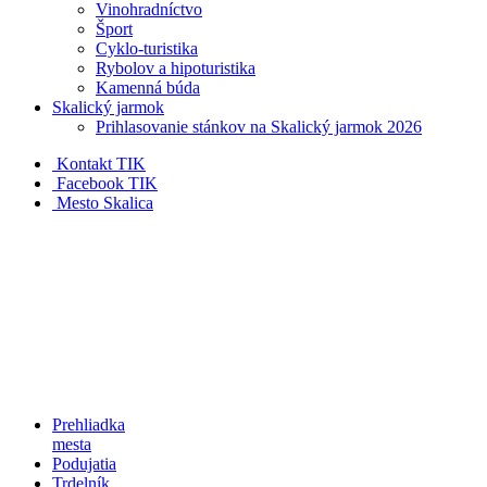
Vinohradníctvo
Šport
Cyklo-turistika
Rybolov a hipoturistika
Kamenná búda
Skalický jarmok
Prihlasovanie stánkov na Skalický jarmok 2026
Kontakt TIK
Facebook TIK
Mesto Skalica
Prehliadka
mesta
Podujatia
Trdelník