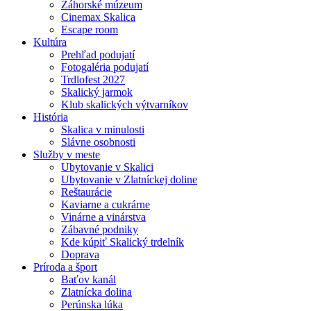
Záhorské múzeum
Cinemax Skalica
Escape room
Kultúra
Prehľad podujatí
Fotogaléria podujatí
Trdlofest 2027
Skalický jarmok
Klub skalických výtvarníkov
História
Skalica v minulosti
Slávne osobnosti
Služby v meste
Ubytovanie v Skalici
Ubytovanie v Zlatníckej doline
Reštaurácie
Kaviarne a cukrárne
Vinárne a vinárstva
Zábavné podniky
Kde kúpiť Skalický trdelník
Doprava
Príroda a šport
Baťov kanál
Zlatnícka dolina
Perúnska lúka