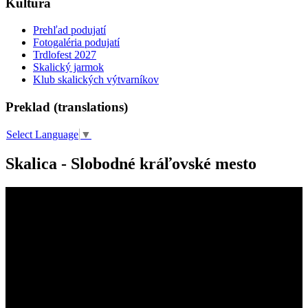
Kultúra
Prehľad podujatí
Fotogaléria podujatí
Trdlofest 2027
Skalický jarmok
Klub skalických výtvarníkov
Preklad (translations)
Select Language
▼
Skalica - Slobodné kráľovské mesto