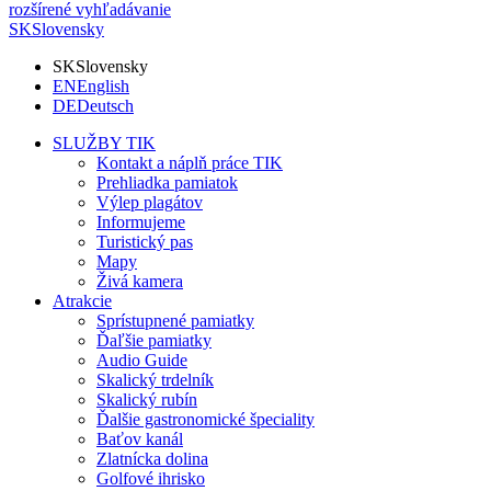
rozšírené vyhľadávanie
SK
Slovensky
SK
Slovensky
EN
English
DE
Deutsch
SLUŽBY TIK
Kontakt a náplň práce TIK
Prehliadka pamiatok
Výlep plagátov
Informujeme
Turistický pas
Mapy
Živá kamera
Atrakcie
Sprístupnené pamiatky
Ďaľšie pamiatky
Audio Guide
Skalický trdelník
Skalický rubín
Ďalšie gastronomické špeciality
Baťov kanál
Zlatnícka dolina
Golfové ihrisko