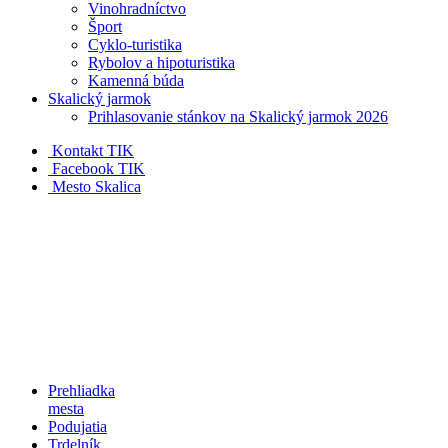
Vinohradníctvo
Šport
Cyklo-turistika
Rybolov a hipoturistika
Kamenná búda
Skalický jarmok
Prihlasovanie stánkov na Skalický jarmok 2026
Kontakt TIK
Facebook TIK
Mesto Skalica
Prehliadka
mesta
Podujatia
Trdelník