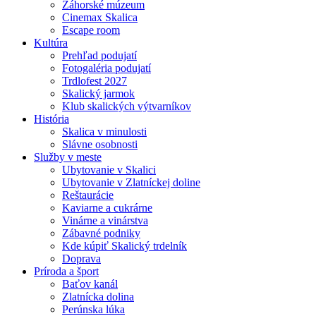
Záhorské múzeum
Cinemax Skalica
Escape room
Kultúra
Prehľad podujatí
Fotogaléria podujatí
Trdlofest 2027
Skalický jarmok
Klub skalických výtvarníkov
História
Skalica v minulosti
Slávne osobnosti
Služby v meste
Ubytovanie v Skalici
Ubytovanie v Zlatníckej doline
Reštaurácie
Kaviarne a cukrárne
Vinárne a vinárstva
Zábavné podniky
Kde kúpiť Skalický trdelník
Doprava
Príroda a šport
Baťov kanál
Zlatnícka dolina
Perúnska lúka