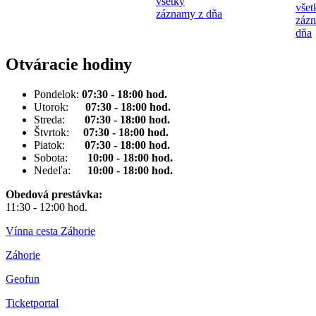
všetky
všet
záznamy z dňa
záz
dňa
Otváracie hodiny
Pondelok:
07:30 - 18:00 hod.
Utorok:
07:30 - 18:00 hod.
Streda:
07:30 - 18:00 hod.
Štvrtok:
07:30 - 18:00 hod.
Piatok:
07:30 - 18:00 hod.
Sobota:
10:00 - 18:00 hod.
Nedeľa:
10:00 - 18:00 hod.
Obedová prestávka:
11:30 - 12:00 hod.
Vínna cesta Záhorie
Záhorie
Geofun
Ticketportal