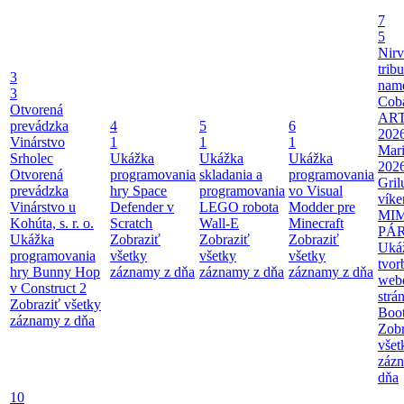
7
5
Nir
tribu
3
nam
3
Coba
Otvorená
AR
prevádzka
4
5
6
202
Vinárstvo
1
1
1
Mari
Srholec
Ukážka
Ukážka
Ukážka
202
Otvorená
programovania
skladania a
programovania
Gril
prevádzka
hry Space
programovania
vo Visual
víke
Vinárstvo u
Defender v
LEGO robota
Modder pre
MI
Kohúta, s. r. o.
Scratch
Wall-E
Minecraft
PÁ
Ukážka
Zobraziť
Zobraziť
Zobraziť
Uká
programovania
všetky
všetky
všetky
tvor
hry Bunny Hop
záznamy z dňa
záznamy z dňa
záznamy z dňa
web
v Construct 2
strá
Zobraziť všetky
Boot
záznamy z dňa
Zobr
všet
záz
dňa
10