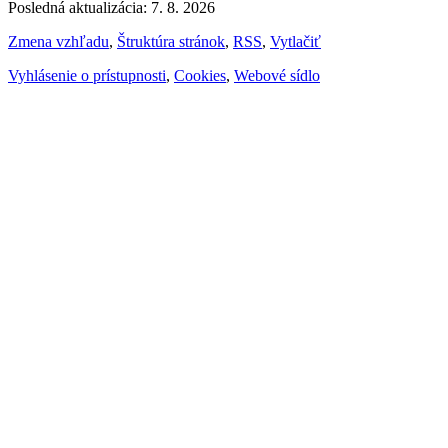
Posledná aktualizácia: 7. 8. 2026
Zmena vzhľadu
,
Štruktúra stránok
,
RSS
,
Vytlačiť
Vyhlásenie o prístupnosti
,
Cookies
,
Webové sídlo