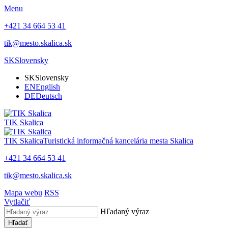
Menu
+421 34 664 53 41
tik@mesto.skalica.sk
SK
Slovensky
SK
Slovensky
EN
English
DE
Deutsch
TIK Skalica
TIK Skalica
Turistická informačná kancelária mesta Skalica
+421 34 664 53 41
tik@mesto.skalica.sk
Mapa webu
RSS
Vytlačiť
Hľadaný výraz
Hľadať