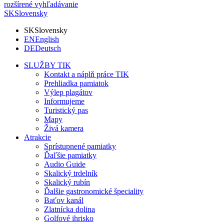
rozšírené vyhľadávanie
SK
Slovensky
SK
Slovensky
EN
English
DE
Deutsch
SLUŽBY TIK
Kontakt a náplň práce TIK
Prehliadka pamiatok
Výlep plagátov
Informujeme
Turistický pas
Mapy
Živá kamera
Atrakcie
Sprístupnené pamiatky
Ďaľšie pamiatky
Audio Guide
Skalický trdelník
Skalický rubín
Ďalšie gastronomické špeciality
Baťov kanál
Zlatnícka dolina
Golfové ihrisko