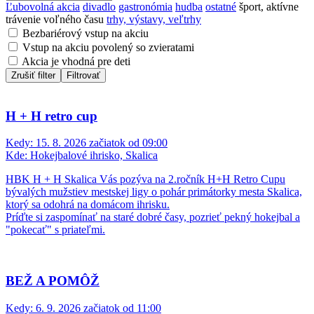
Ľubovolná akcia
divadlo
gastronómia
hudba
ostatné
šport, aktívne
trávenie voľného času
trhy, výstavy, veľtrhy
Bezbariérový vstup na akciu
Vstup na akciu povolený so zvieratami
Akcia je vhodná pre deti
Zrušiť filter
Filtrovať
H + H retro cup
Kedy:
15. 8. 2026 začiatok od 09:00
Kde:
Hokejbalové ihrisko, Skalica
HBK H + H Skalica Vás pozýva na 2.ročník H+H Retro Cupu
bývalých mužstiev mestskej ligy o pohár primátorky mesta Skalica,
ktorý sa odohrá na domácom ihrisku.
Príďte si zaspomínať na staré dobré časy, pozrieť pekný hokejbal a
"pokecať" s priateľmi.
BEŽ A POMÔŽ
Kedy:
6. 9. 2026 začiatok od 11:00