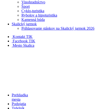
Vinohradníctvo
Šport
Cyklo-turistika
Rybolov a hipoturistika
Kamenná búda
Skalický jarmok
Prihlasovanie stánkov na Skalický jarmok 2026
Kontakt TIK
Facebook TIK
Mesto Skalica
Prehliadka
mesta
Podujatia
Trdelník