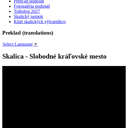
Prehľad podujatí
Fotogaléria podujatí
Trdlofest 2027
Skalický jarmok
Klub skalických výtvarníkov
Preklad (translations)
Select Language
▼
Skalica - Slobodné kráľovské mesto