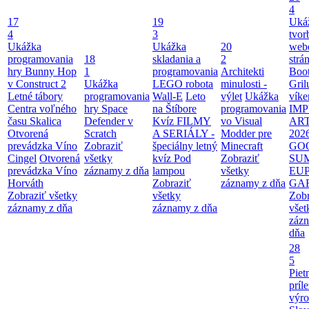
4
17
19
Uká
4
3
tvor
Ukážka
Ukážka
20
web
programovania
18
skladania a
2
strá
hry Bunny Hop
1
programovania
Architekti
Boot
v Construct 2
Ukážka
LEGO robota
minulosti -
Gril
Letné tábory
programovania
Wall-E
Leto
výlet
Ukážka
víke
Centra voľného
hry Space
na Štíbore
programovania
IMP
času Skalica
Defender v
Kvíz FILMY
vo Visual
AR
Otvorená
Scratch
A SERIÁLY -
Modder pre
202
prevádzka Víno
Zobraziť
špeciálny letný
Minecraft
GO
Cingel
Otvorená
všetky
kvíz Pod
Zobraziť
SU
prevádzka Víno
záznamy z dňa
lampou
všetky
EU
Horváth
Zobraziť
záznamy z dňa
GA
Zobraziť všetky
všetky
Zobr
záznamy z dňa
záznamy z dňa
všet
záz
dňa
28
5
Piet
príle
výro