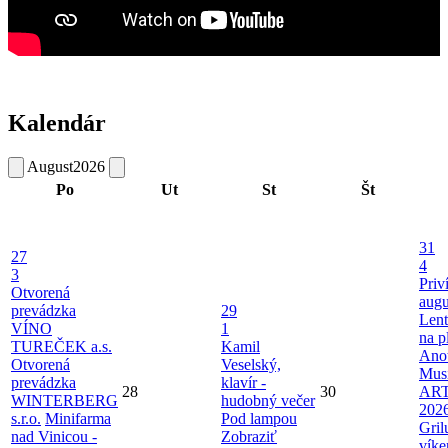
Kalendár
August
2026
Po
Ut
St
Št
31
27
4
3
Priv
Otvorená
augu
prevádzka
29
Len
VÍNO
1
na p
TUREČEK a.s.
Kamil
Ano
Otvorená
Veselský,
Musi
prevádzka
klavír -
28
30
AR
WINTERBERG
hudobný večer
202
s.r.o.
Minifarma
Pod lampou
Gril
nad Vinicou -
Zobraziť
víke