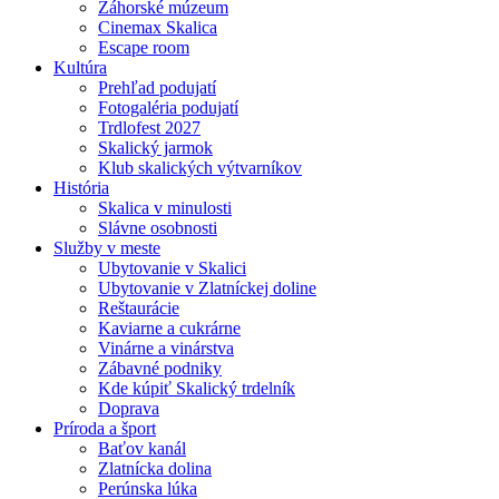
Záhorské múzeum
Cinemax Skalica
Escape room
Kultúra
Prehľad podujatí
Fotogaléria podujatí
Trdlofest 2027
Skalický jarmok
Klub skalických výtvarníkov
História
Skalica v minulosti
Slávne osobnosti
Služby v meste
Ubytovanie v Skalici
Ubytovanie v Zlatníckej doline
Reštaurácie
Kaviarne a cukrárne
Vinárne a vinárstva
Zábavné podniky
Kde kúpiť Skalický trdelník
Doprava
Príroda a šport
Baťov kanál
Zlatnícka dolina
Perúnska lúka