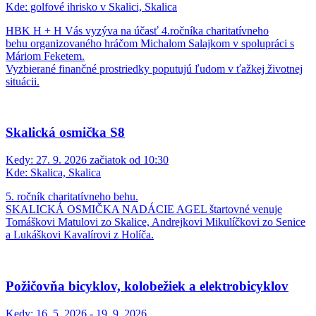
Kde:
golfové ihrisko v Skalici, Skalica
HBK H + H Vás vyzýva na účasť 4.ročníka charitatívneho
behu organizovaného hráčom Michalom Salajkom v spolupráci s
Máriom Feketem.
Vyzbierané finančné prostriedky poputujú ľudom v ťažkej životnej
situácii.
Skalická osmička S8
Kedy:
27. 9. 2026 začiatok od 10:30
Kde:
Skalica, Skalica
5. ročník charitatívneho behu.
SKALICKÁ OSMIČKA NADÁCIE AGEL štartovné venuje
Tomáškovi Matulovi zo Skalice, Andrejkovi Mikulíčkovi zo Senice
a Lukáškovi Kavalírovi z Holíča.
Požičovňa bicyklov, kolobežiek a elektrobicyklov
Kedy:
16. 5. 2026 - 19. 9. 2026