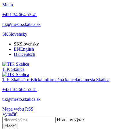
Menu
+421 34 664 53 41
tik@mesto.skalica.sk
SK
Slovensky
SK
Slovensky
EN
English
DE
Deutsch
TIK Skalica
TIK Skalica
Turistická informačná kancelária mesta Skalica
+421 34 664 53 41
tik@mesto.skalica.sk
Mapa webu
RSS
Vytlačiť
Hľadaný výraz
Hľadať