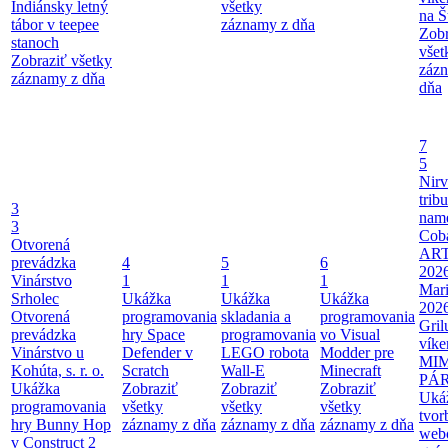
Indiánsky letný
všetky
na Š
tábor v teepee
záznamy z dňa
Zobr
stanoch
všet
Zobraziť všetky
záz
záznamy z dňa
dňa
7
5
Nir
tribu
3
nam
3
Coba
Otvorená
AR
prevádzka
4
5
6
202
Vinárstvo
1
1
1
Mari
Srholec
Ukážka
Ukážka
Ukážka
202
Otvorená
programovania
skladania a
programovania
Gril
prevádzka
hry Space
programovania
vo Visual
víke
Vinárstvo u
Defender v
LEGO robota
Modder pre
MI
Kohúta, s. r. o.
Scratch
Wall-E
Minecraft
PÁ
Ukážka
Zobraziť
Zobraziť
Zobraziť
Uká
programovania
všetky
všetky
všetky
tvor
hry Bunny Hop
záznamy z dňa
záznamy z dňa
záznamy z dňa
web
v Construct 2