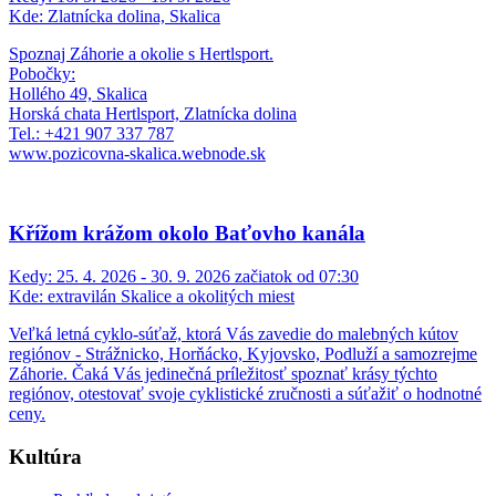
Kde:
Zlatnícka dolina, Skalica
Spoznaj Záhorie a okolie s Hertlsport.
Pobočky:
Hollého 49, Skalica
Horská chata Hertlsport, Zlatnícka dolina
Tel.: +421 907 337 787
www.pozicovna-skalica.webnode.sk
Křížom krážom okolo Baťovho kanála
Kedy:
25. 4. 2026 - 30. 9. 2026 začiatok od 07:30
Kde:
extravilán Skalice a okolitých miest
Veľká letná cyklo-súťaž, ktorá Vás zavedie do malebných kútov
regiónov - Strážnicko, Horňácko, Kyjovsko, Podluží a samozrejme
Záhorie. Čaká Vás jedinečná príležitosť spoznať krásy týchto
regiónov, otestovať svoje cyklistické zručnosti a súťažiť o hodnotné
ceny.
Kultúra