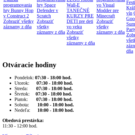
Fest
programovania
hry Space
Wall-E
vo Visual
Krá
hry Bunny Hop
Defender v
TANEČNÉ
Modder pre
vín
v Construct 2
Scratch
KURZY PRE
Minecraft
Goo
Zobraziť všetky
Zobraziť
DETI pre deti
Zobraziť
Sum
záznamy z dňa
všetky
vo veku
všetky
Part
záznamy z dňa
Zobraziť
záznamy z dňa
Zobr
všetky
všet
záznamy z dňa
záz
dňa
Otváracie hodiny
Pondelok:
07:30 - 18:00 hod.
Utorok:
07:30 - 18:00 hod.
Streda:
07:30 - 18:00 hod.
Štvrtok:
07:30 - 18:00 hod.
Piatok:
07:30 - 18:00 hod.
Sobota:
10:00 - 18:00 hod.
Nedeľa:
10:00 - 18:00 hod.
Obedová prestávka:
11:30 - 12:00 hod.